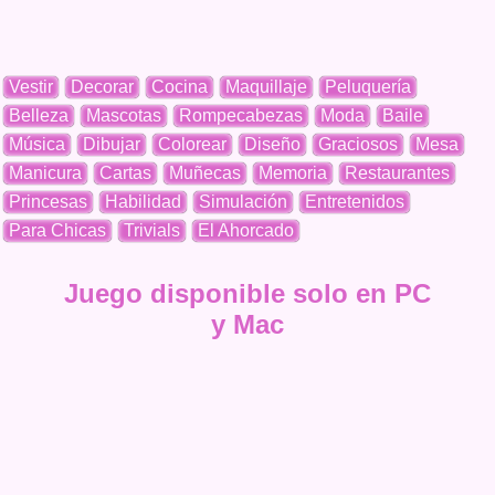
Vestir
Decorar
Cocina
Maquillaje
Peluquería
Belleza
Mascotas
Rompecabezas
Moda
Baile
Música
Dibujar
Colorear
Diseño
Graciosos
Mesa
Manicura
Cartas
Muñecas
Memoria
Restaurantes
Princesas
Habilidad
Simulación
Entretenidos
Para Chicas
Trivials
El Ahorcado
Juego disponible solo en PC
y Mac