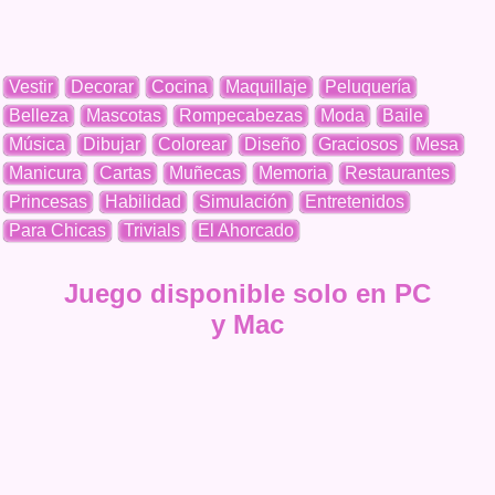
Vestir
Decorar
Cocina
Maquillaje
Peluquería
Belleza
Mascotas
Rompecabezas
Moda
Baile
Música
Dibujar
Colorear
Diseño
Graciosos
Mesa
Manicura
Cartas
Muñecas
Memoria
Restaurantes
Princesas
Habilidad
Simulación
Entretenidos
Para Chicas
Trivials
El Ahorcado
Juego disponible solo en PC
y Mac