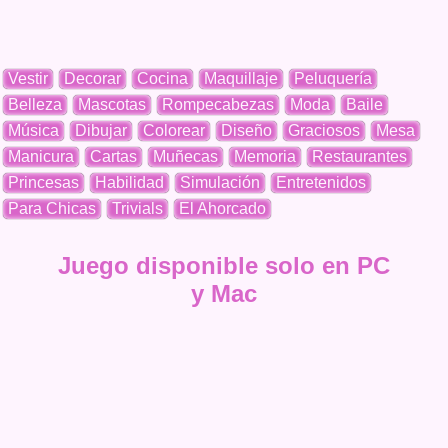
Vestir
Decorar
Cocina
Maquillaje
Peluquería
Belleza
Mascotas
Rompecabezas
Moda
Baile
Música
Dibujar
Colorear
Diseño
Graciosos
Mesa
Manicura
Cartas
Muñecas
Memoria
Restaurantes
Princesas
Habilidad
Simulación
Entretenidos
Para Chicas
Trivials
El Ahorcado
Juego disponible solo en PC
y Mac