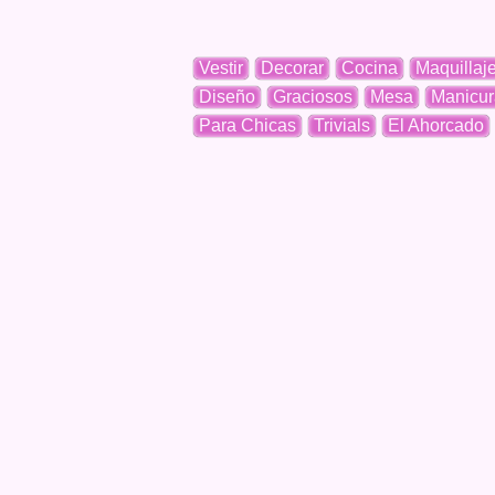
Vestir
Decorar
Cocina
Maquillaj
Diseño
Graciosos
Mesa
Manicur
Para Chicas
Trivials
El Ahorcado