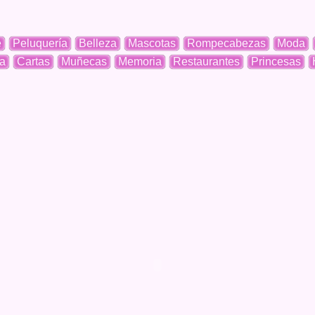
e
Peluquería
Belleza
Mascotas
Rompecabezas
Moda
a
Cartas
Muñecas
Memoria
Restaurantes
Princesas