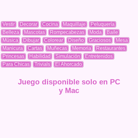
Vestir
Decorar
Cocina
Maquillaje
Peluquería
Belleza
Mascotas
Rompecabezas
Moda
Baile
Música
Dibujar
Colorear
Diseño
Graciosos
Mesa
Manicura
Cartas
Muñecas
Memoria
Restaurantes
Princesas
Habilidad
Simulación
Entretenidos
Para Chicas
Trivials
El Ahorcado
Juego disponible solo en PC
y Mac