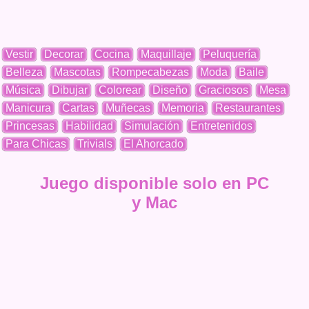
Vestir
Decorar
Cocina
Maquillaje
Peluquería
Belleza
Mascotas
Rompecabezas
Moda
Baile
Música
Dibujar
Colorear
Diseño
Graciosos
Mesa
Manicura
Cartas
Muñecas
Memoria
Restaurantes
Princesas
Habilidad
Simulación
Entretenidos
Para Chicas
Trivials
El Ahorcado
Juego disponible solo en PC
y Mac