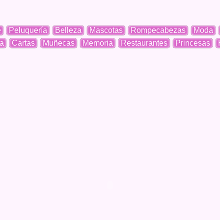
e
Peluquería
Belleza
Mascotas
Rompecabezas
Moda
a
Cartas
Muñecas
Memoria
Restaurantes
Princesas