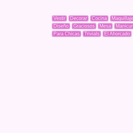
Vestir
Decorar
Cocina
Maquillaj
Diseño
Graciosos
Mesa
Manicur
Para Chicas
Trivials
El Ahorcado