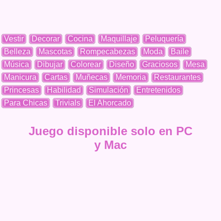
Vestir
Decorar
Cocina
Maquillaje
Peluquería
Belleza
Mascotas
Rompecabezas
Moda
Baile
Música
Dibujar
Colorear
Diseño
Graciosos
Mesa
Manicura
Cartas
Muñecas
Memoria
Restaurantes
Princesas
Habilidad
Simulación
Entretenidos
Para Chicas
Trivials
El Ahorcado
Juego disponible solo en PC
y Mac