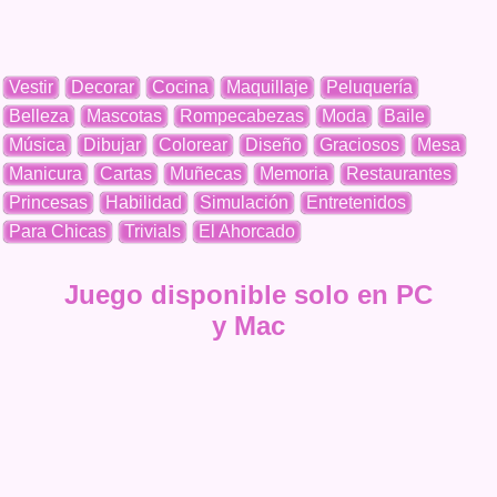
Vestir
Decorar
Cocina
Maquillaje
Peluquería
Belleza
Mascotas
Rompecabezas
Moda
Baile
Música
Dibujar
Colorear
Diseño
Graciosos
Mesa
Manicura
Cartas
Muñecas
Memoria
Restaurantes
Princesas
Habilidad
Simulación
Entretenidos
Para Chicas
Trivials
El Ahorcado
Juego disponible solo en PC
y Mac