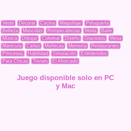
Vestir
Decorar
Cocina
Maquillaje
Peluquería
Belleza
Mascotas
Rompecabezas
Moda
Baile
Música
Dibujar
Colorear
Diseño
Graciosos
Mesa
Manicura
Cartas
Muñecas
Memoria
Restaurantes
Princesas
Habilidad
Simulación
Entretenidos
Para Chicas
Trivials
El Ahorcado
Juego disponible solo en PC
y Mac