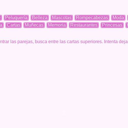
e
Peluquería
Belleza
Mascotas
Rompecabezas
Moda
a
Cartas
Muñecas
Memoria
Restaurantes
Princesas
ntrar las parejas, busca entre las cartas superiores. Intenta deja