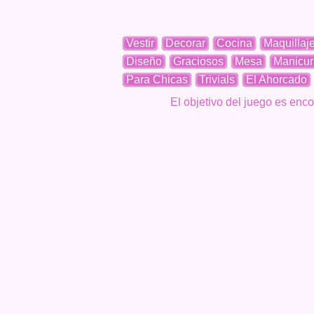
Vestir
Decorar
Cocina
Maquillaj
Diseño
Graciosos
Mesa
Manicur
Para Chicas
Trivials
El Ahorcado
El objetivo del juego es enco