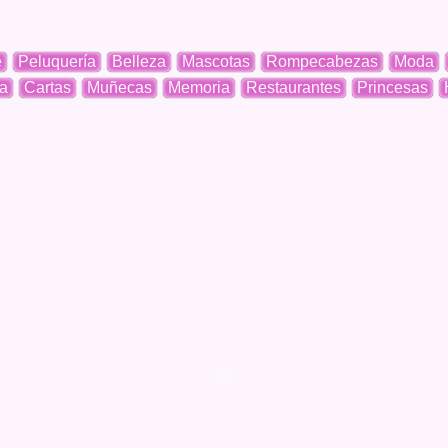
e
Peluquería
Belleza
Mascotas
Rompecabezas
Moda
a
Cartas
Muñecas
Memoria
Restaurantes
Princesas