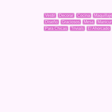
Vestir
Decorar
Cocina
Maquillaj
Diseño
Graciosos
Mesa
Manicur
Para Chicas
Trivials
El Ahorcado