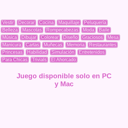
Vestir
Decorar
Cocina
Maquillaje
Peluquería
Belleza
Mascotas
Rompecabezas
Moda
Baile
Música
Dibujar
Colorear
Diseño
Graciosos
Mesa
Manicura
Cartas
Muñecas
Memoria
Restaurantes
Princesas
Habilidad
Simulación
Entretenidos
Para Chicas
Trivials
El Ahorcado
Juego disponible solo en PC
y Mac