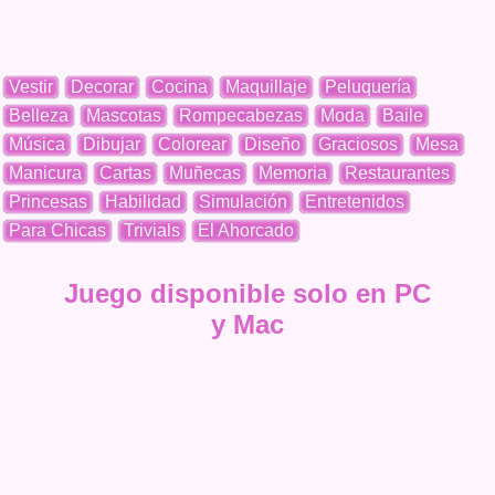
Vestir
Decorar
Cocina
Maquillaje
Peluquería
Belleza
Mascotas
Rompecabezas
Moda
Baile
Música
Dibujar
Colorear
Diseño
Graciosos
Mesa
Manicura
Cartas
Muñecas
Memoria
Restaurantes
Princesas
Habilidad
Simulación
Entretenidos
Para Chicas
Trivials
El Ahorcado
Juego disponible solo en PC
y Mac