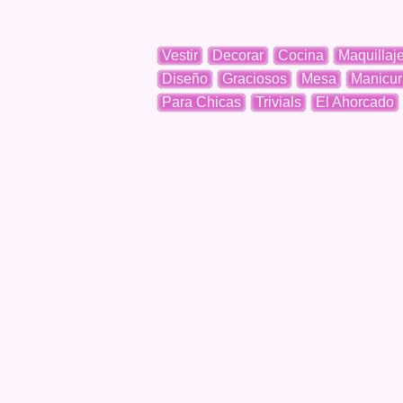
Vestir
Decorar
Cocina
Maquillaj
Diseño
Graciosos
Mesa
Manicur
Para Chicas
Trivials
El Ahorcado