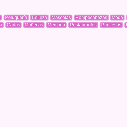
e
Peluquería
Belleza
Mascotas
Rompecabezas
Moda
a
Cartas
Muñecas
Memoria
Restaurantes
Princesas