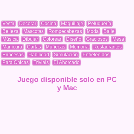
Vestir
Decorar
Cocina
Maquillaje
Peluquería
Belleza
Mascotas
Rompecabezas
Moda
Baile
Música
Dibujar
Colorear
Diseño
Graciosos
Mesa
Manicura
Cartas
Muñecas
Memoria
Restaurantes
Princesas
Habilidad
Simulación
Entretenidos
Para Chicas
Trivials
El Ahorcado
Juego disponible solo en PC
y Mac