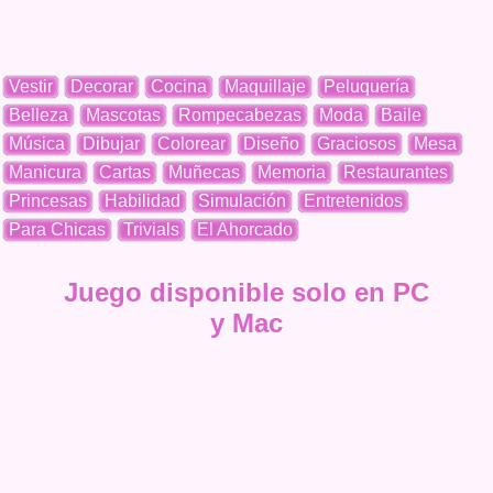
Vestir
Decorar
Cocina
Maquillaje
Peluquería
Belleza
Mascotas
Rompecabezas
Moda
Baile
Música
Dibujar
Colorear
Diseño
Graciosos
Mesa
Manicura
Cartas
Muñecas
Memoria
Restaurantes
Princesas
Habilidad
Simulación
Entretenidos
Para Chicas
Trivials
El Ahorcado
Juego disponible solo en PC
y Mac