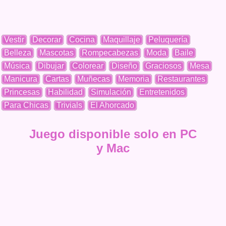
Vestir
Decorar
Cocina
Maquillaje
Peluquería
Belleza
Mascotas
Rompecabezas
Moda
Baile
Música
Dibujar
Colorear
Diseño
Graciosos
Mesa
Manicura
Cartas
Muñecas
Memoria
Restaurantes
Princesas
Habilidad
Simulación
Entretenidos
Para Chicas
Trivials
El Ahorcado
Juego disponible solo en PC
y Mac