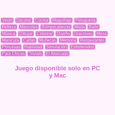
Vestir
Decorar
Cocina
Maquillaje
Peluquería
Belleza
Mascotas
Rompecabezas
Moda
Baile
Música
Dibujar
Colorear
Diseño
Graciosos
Mesa
Manicura
Cartas
Muñecas
Memoria
Restaurantes
Princesas
Habilidad
Simulación
Entretenidos
Para Chicas
Trivials
El Ahorcado
Juego disponible solo en PC
y Mac