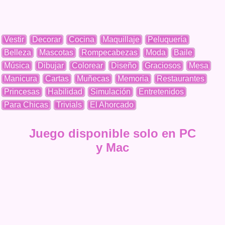
Vestir
Decorar
Cocina
Maquillaje
Peluquería
Belleza
Mascotas
Rompecabezas
Moda
Baile
Música
Dibujar
Colorear
Diseño
Graciosos
Mesa
Manicura
Cartas
Muñecas
Memoria
Restaurantes
Princesas
Habilidad
Simulación
Entretenidos
Para Chicas
Trivials
El Ahorcado
Juego disponible solo en PC
y Mac