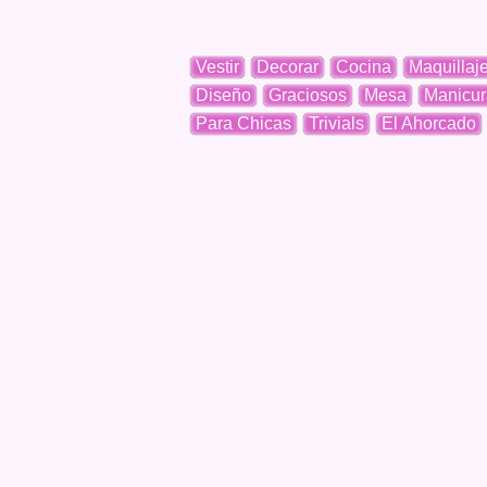
Vestir
Decorar
Cocina
Maquillaj
Diseño
Graciosos
Mesa
Manicur
Para Chicas
Trivials
El Ahorcado