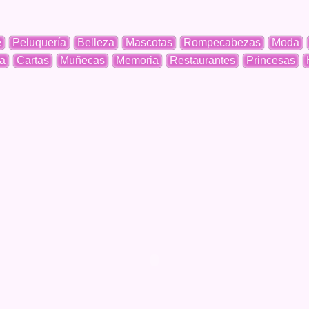
e
Peluquería
Belleza
Mascotas
Rompecabezas
Moda
a
Cartas
Muñecas
Memoria
Restaurantes
Princesas