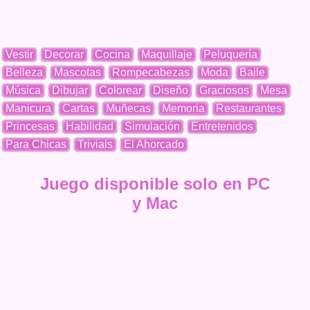
Vestir
Decorar
Cocina
Maquillaje
Peluquería
Belleza
Mascotas
Rompecabezas
Moda
Baile
Música
Dibujar
Colorear
Diseño
Graciosos
Mesa
Manicura
Cartas
Muñecas
Memoria
Restaurantes
Princesas
Habilidad
Simulación
Entretenidos
Para Chicas
Trivials
El Ahorcado
Juego disponible solo en PC
y Mac