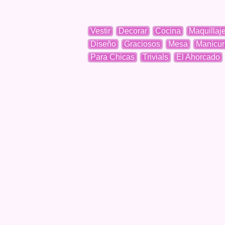
Vestir
Decorar
Cocina
Maquillaj
Diseño
Graciosos
Mesa
Manicur
Para Chicas
Trivials
El Ahorcado