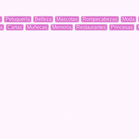
e
Peluquería
Belleza
Mascotas
Rompecabezas
Moda
a
Cartas
Muñecas
Memoria
Restaurantes
Princesas