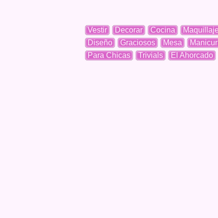
Vestir
Decorar
Cocina
Maquillaj
Diseño
Graciosos
Mesa
Manicur
Para Chicas
Trivials
El Ahorcado