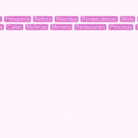
e
Peluquería
Belleza
Mascotas
Rompecabezas
Moda
a
Cartas
Muñecas
Memoria
Restaurantes
Princesas