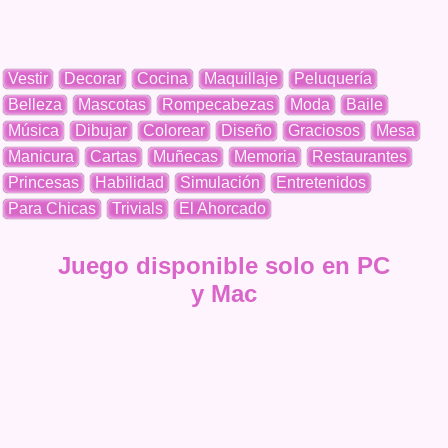
Vestir
Decorar
Cocina
Maquillaje
Peluquería
Belleza
Mascotas
Rompecabezas
Moda
Baile
Música
Dibujar
Colorear
Diseño
Graciosos
Mesa
Manicura
Cartas
Muñecas
Memoria
Restaurantes
Princesas
Habilidad
Simulación
Entretenidos
Para Chicas
Trivials
El Ahorcado
Juego disponible solo en PC
y Mac