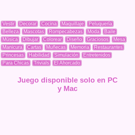
Vestir
Decorar
Cocina
Maquillaje
Peluquería
Belleza
Mascotas
Rompecabezas
Moda
Baile
Música
Dibujar
Colorear
Diseño
Graciosos
Mesa
Manicura
Cartas
Muñecas
Memoria
Restaurantes
Princesas
Habilidad
Simulación
Entretenidos
Para Chicas
Trivials
El Ahorcado
Juego disponible solo en PC
y Mac