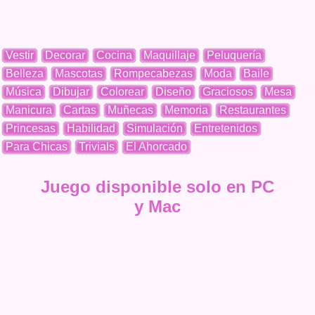
Vestir
Decorar
Cocina
Maquillaje
Peluquería
Belleza
Mascotas
Rompecabezas
Moda
Baile
Música
Dibujar
Colorear
Diseño
Graciosos
Mesa
Manicura
Cartas
Muñecas
Memoria
Restaurantes
Princesas
Habilidad
Simulación
Entretenidos
Para Chicas
Trivials
El Ahorcado
Juego disponible solo en PC
y Mac