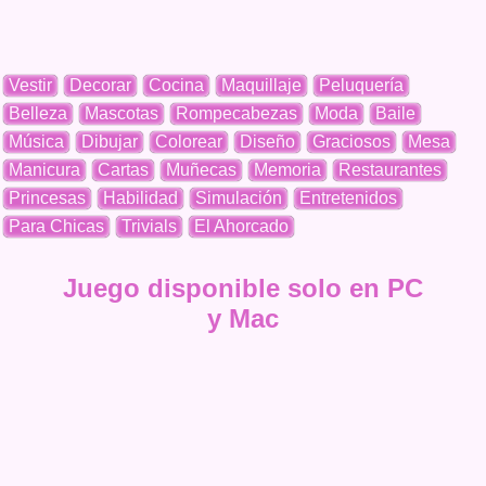
Vestir
Decorar
Cocina
Maquillaje
Peluquería
Belleza
Mascotas
Rompecabezas
Moda
Baile
Música
Dibujar
Colorear
Diseño
Graciosos
Mesa
Manicura
Cartas
Muñecas
Memoria
Restaurantes
Princesas
Habilidad
Simulación
Entretenidos
Para Chicas
Trivials
El Ahorcado
Juego disponible solo en PC
y Mac