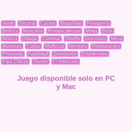
Vestir
Decorar
Cocina
Maquillaje
Peluquería
Belleza
Mascotas
Rompecabezas
Moda
Baile
Música
Dibujar
Colorear
Diseño
Graciosos
Mesa
Manicura
Cartas
Muñecas
Memoria
Restaurantes
Princesas
Habilidad
Simulación
Entretenidos
Para Chicas
Trivials
El Ahorcado
Juego disponible solo en PC
y Mac