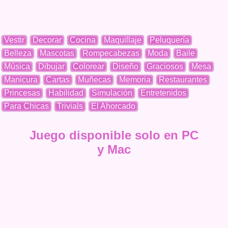
Vestir
Decorar
Cocina
Maquillaje
Peluquería
Belleza
Mascotas
Rompecabezas
Moda
Baile
Música
Dibujar
Colorear
Diseño
Graciosos
Mesa
Manicura
Cartas
Muñecas
Memoria
Restaurantes
Princesas
Habilidad
Simulación
Entretenidos
Para Chicas
Trivials
El Ahorcado
Juego disponible solo en PC
y Mac