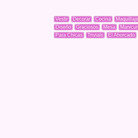
Vestir
Decorar
Cocina
Maquillaj
Diseño
Graciosos
Mesa
Manicur
Para Chicas
Trivials
El Ahorcado