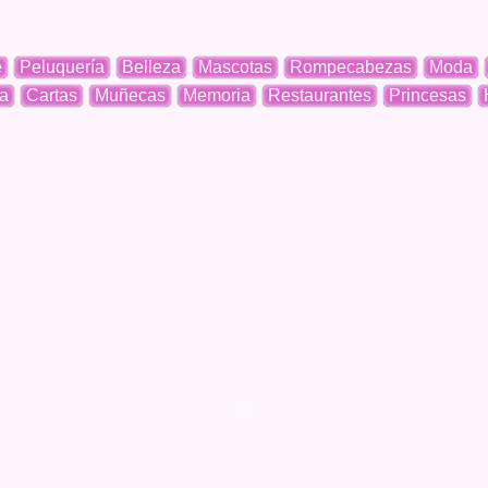
e
Peluquería
Belleza
Mascotas
Rompecabezas
Moda
a
Cartas
Muñecas
Memoria
Restaurantes
Princesas