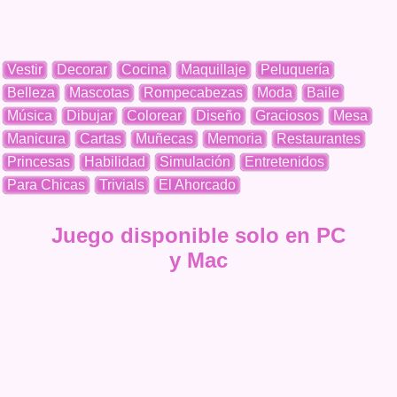
Vestir
Decorar
Cocina
Maquillaje
Peluquería
Belleza
Mascotas
Rompecabezas
Moda
Baile
Música
Dibujar
Colorear
Diseño
Graciosos
Mesa
Manicura
Cartas
Muñecas
Memoria
Restaurantes
Princesas
Habilidad
Simulación
Entretenidos
Para Chicas
Trivials
El Ahorcado
Juego disponible solo en PC
y Mac