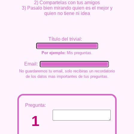
2) Compartelas con tus amigos
3) Pasalo bien mirando quien es el mejor y
quien no tiene ni idea
Título del trivial:
Por ejemplo:
Mis preguntas.
Email:
No guardaremos tu email, solo recibiras un recordatorio
de los datos mas importantes de tus preguntas.
Pregunta:
1