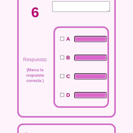
6
A
B
Respuesta:
(Marca la
respuesta
C
correcta )
D