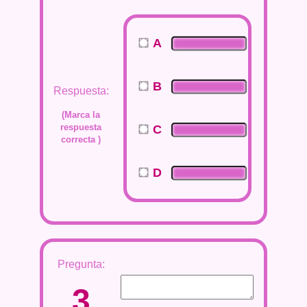
A
B
Respuesta:
(Marca la
respuesta
C
correcta )
D
Pregunta:
3