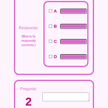
A
B
Respuesta:
(Marca la
respuesta
C
correcta )
D
Pregunta:
2