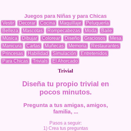
Juegos para Niñas y para Chicas
Vestir
Decorar
Cocina
Maquillaje
Peluquería
Belleza
Mascotas
Rompecabezas
Moda
Baile
Música
Dibujar
Colorear
Diseño
Graciosos
Mesa
Manicura
Cartas
Muñecas
Memoria
Restaurantes
Princesas
Habilidad
Simulación
Entretenidos
Para Chicas
Trivials
El Ahorcado
Trivial
Diseña tu propio trivial en
pocos minutos.
Pregunta a tus amigas, amigos,
familia, ...
Pasos a seguir:
1) Crea tus preguntas