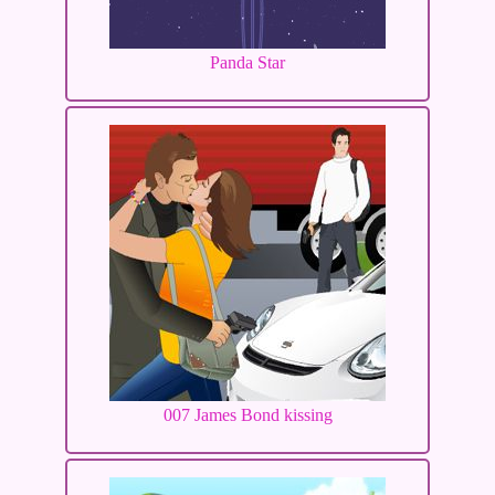
Panda Star
007 James Bond kissing