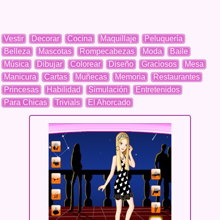
Vestir
Decorar
Cocina
Maquillaje
Peluquería
Belleza
Mascotas
Rompecabezas
Moda
Baile
Música
Dibujar
Colorear
Diseño
Graciosos
Mesa
Manicura
Cartas
Muñecas
Memoria
Restaurantes
Princesas
Habilidad
Simulación
Entretenidos
Para Chicas
Trivials
El Ahorcado