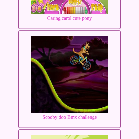
Caring carol cute pony
Scooby doo Bmx challenge