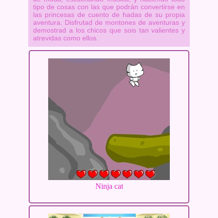
tipo de cosas con las que podrán convertirse en
las princesas de cuento de hadas de su propia
aventura. Disfrutad de montones de aventuras y
demostrad a los chicos que sois tan valientes y
atrevidas como ellos.
Ninja cat