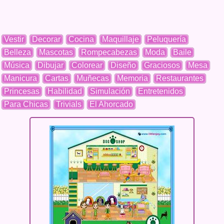
Vestir
Decorar
Cocina
Maquillaje
Peluquería
Belleza
Mascotas
Rompecabezas
Moda
Baile
Música
Dibujar
Colorear
Diseño
Graciosos
Mesa
Manicura
Cartas
Muñecas
Memoria
Restaurantes
Princesas
Habilidad
Simulación
Entretenidos
Para Chicas
Trivials
El Ahorcado