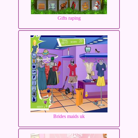
Gifts raping
Brides maids uk