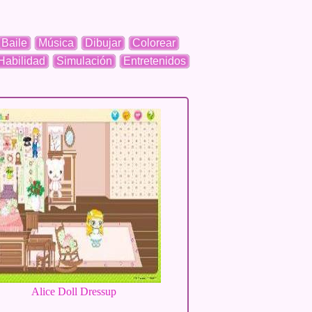
Baile
Música
Dibujar
Colorear
Habilidad
Simulación
Entretenidos
Alice Doll Dressup