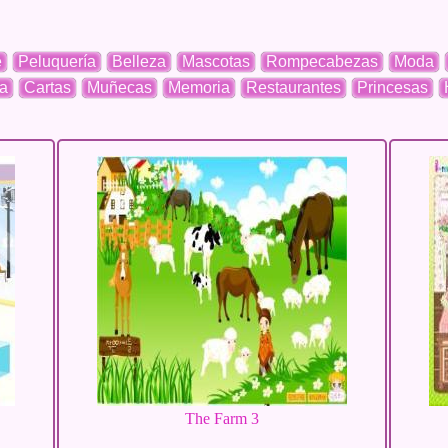
e
Peluquería
Belleza
Mascotas
Rompecabezas
Moda
a
Cartas
Muñecas
Memoria
Restaurantes
Princesas
The Farm 3