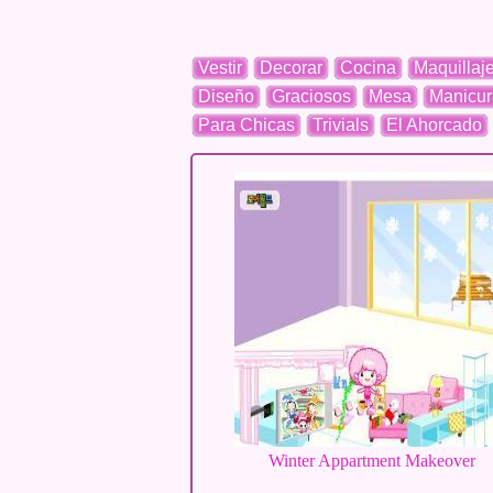
Vestir
Decorar
Cocina
Maquillaj
Diseño
Graciosos
Mesa
Manicur
Para Chicas
Trivials
El Ahorcado
Winter Appartment Makeover