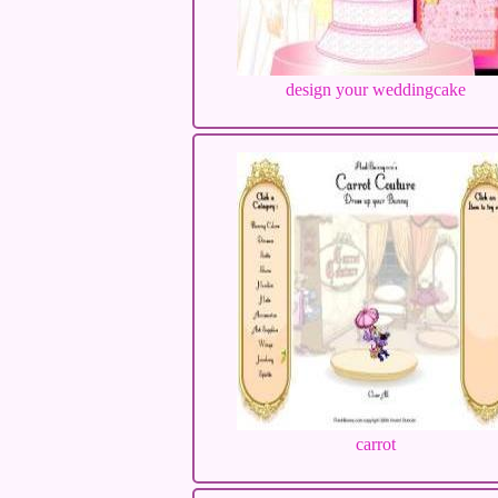
design your weddingcake
carrot