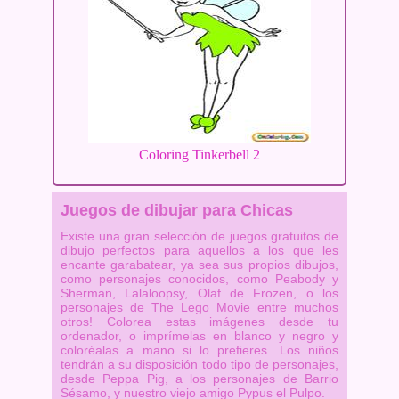
Coloring Tinkerbell 2
Juegos de dibujar para Chicas
Existe una gran selección de juegos gratuitos de
dibujo perfectos para aquellos a los que les
encante garabatear, ya sea sus propios dibujos,
como personajes conocidos, como Peabody y
Sherman, Lalaloopsy, Olaf de Frozen, o los
personajes de The Lego Movie entre muchos
otros! Colorea estas imágenes desde tu
ordenador, o imprímelas en blanco y negro y
coloréalas a mano si lo prefieres. Los niños
tendrán a su disposición todo tipo de personajes,
desde Peppa Pig, a los personajes de Barrio
Sésamo, y nuestro viejo amigo Pypus el Pulpo.