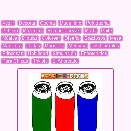
Vestir
Decorar
Cocina
Maquillaje
Peluquería
Belleza
Mascotas
Rompecabezas
Moda
Baile
Música
Dibujar
Colorear
Diseño
Graciosos
Mesa
Manicura
Cartas
Muñecas
Memoria
Restaurantes
Princesas
Habilidad
Simulación
Entretenidos
Para Chicas
Trivials
El Ahorcado