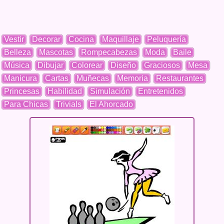
Vestir
Decorar
Cocina
Maquillaje
Peluquería
Belleza
Mascotas
Rompecabezas
Moda
Baile
Música
Dibujar
Colorear
Diseño
Graciosos
Mesa
Manicura
Cartas
Muñecas
Memoria
Restaurantes
Princesas
Habilidad
Simulación
Entretenidos
Para Chicas
Trivials
El Ahorcado