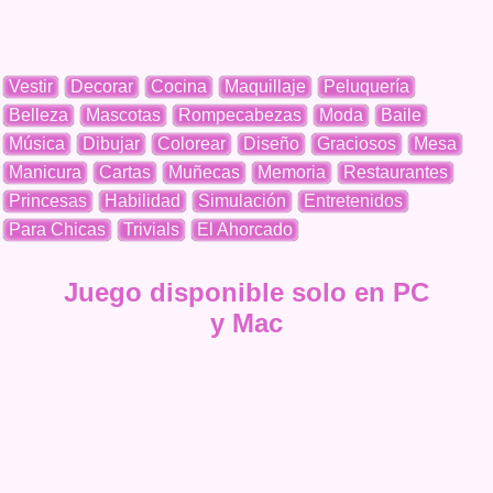
Vestir
Decorar
Cocina
Maquillaje
Peluquería
Belleza
Mascotas
Rompecabezas
Moda
Baile
Música
Dibujar
Colorear
Diseño
Graciosos
Mesa
Manicura
Cartas
Muñecas
Memoria
Restaurantes
Princesas
Habilidad
Simulación
Entretenidos
Para Chicas
Trivials
El Ahorcado
Juego disponible solo en PC
y Mac