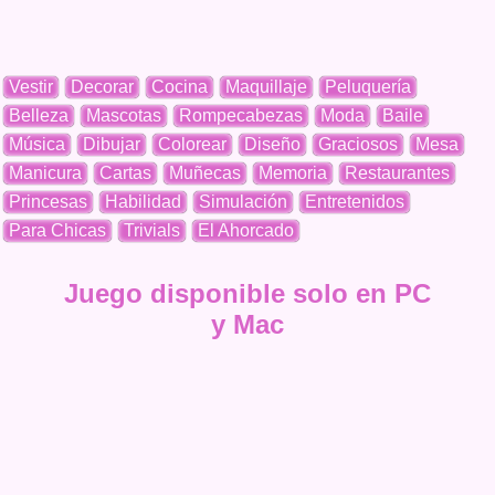
Vestir
Decorar
Cocina
Maquillaje
Peluquería
Belleza
Mascotas
Rompecabezas
Moda
Baile
Música
Dibujar
Colorear
Diseño
Graciosos
Mesa
Manicura
Cartas
Muñecas
Memoria
Restaurantes
Princesas
Habilidad
Simulación
Entretenidos
Para Chicas
Trivials
El Ahorcado
Juego disponible solo en PC
y Mac