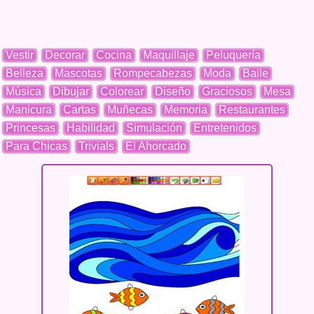
Vestir
Decorar
Cocina
Maquillaje
Peluquería
Belleza
Mascotas
Rompecabezas
Moda
Baile
Música
Dibujar
Colorear
Diseño
Graciosos
Mesa
Manicura
Cartas
Muñecas
Memoria
Restaurantes
Princesas
Habilidad
Simulación
Entretenidos
Para Chicas
Trivials
El Ahorcado