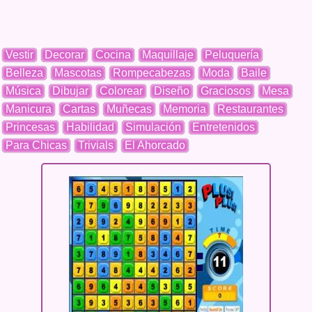
Vestir
Decorar
Cocina
Maquillaje
Peluquería
Belleza
Mascotas
Rompecabezas
Moda
Baile
Música
Dibujar
Colorear
Diseño
Graciosos
Mesa
Manicura
Cartas
Muñecas
Memoria
Restaurantes
Princesas
Habilidad
Simulación
Entretenidos
Para Chicas
Trivials
El Ahorcado