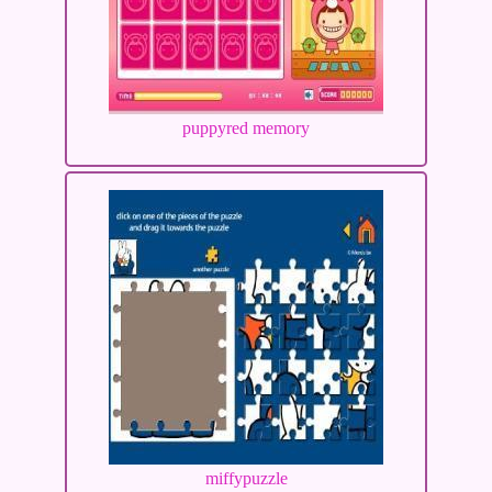
puppyred memory
miffypuzzle