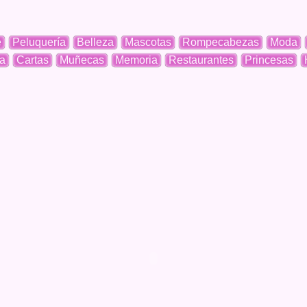
e
Peluquería
Belleza
Mascotas
Rompecabezas
Moda
a
Cartas
Muñecas
Memoria
Restaurantes
Princesas