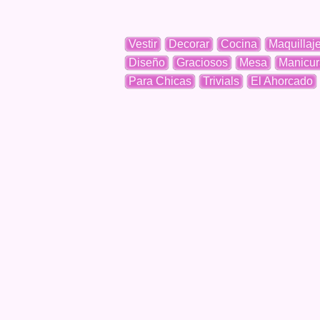
Vestir
Decorar
Cocina
Maquillaj
Diseño
Graciosos
Mesa
Manicur
Para Chicas
Trivials
El Ahorcado