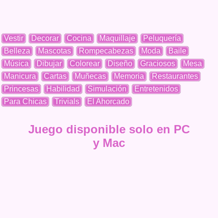
Vestir
Decorar
Cocina
Maquillaje
Peluquería
Belleza
Mascotas
Rompecabezas
Moda
Baile
Música
Dibujar
Colorear
Diseño
Graciosos
Mesa
Manicura
Cartas
Muñecas
Memoria
Restaurantes
Princesas
Habilidad
Simulación
Entretenidos
Para Chicas
Trivials
El Ahorcado
Juego disponible solo en PC
y Mac