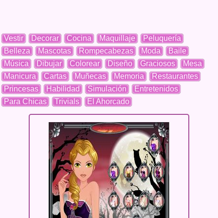
Vestir
Decorar
Cocina
Maquillaje
Peluquería
Belleza
Mascotas
Rompecabezas
Moda
Baile
Música
Dibujar
Colorear
Diseño
Graciosos
Mesa
Manicura
Cartas
Muñecas
Memoria
Restaurantes
Princesas
Habilidad
Simulación
Entretenidos
Para Chicas
Trivials
El Ahorcado