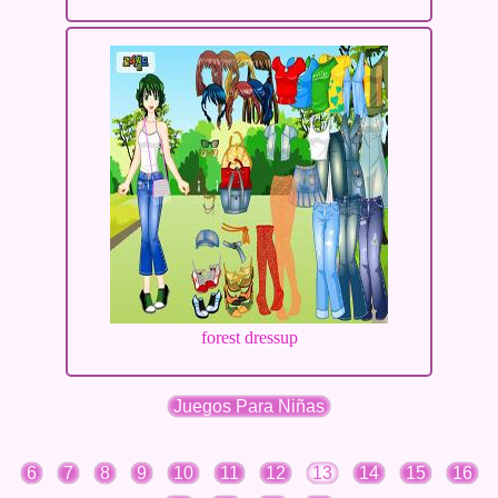
forest dressup
Juegos Para Niñas
6
7
8
9
10
11
12
13
14
15
16