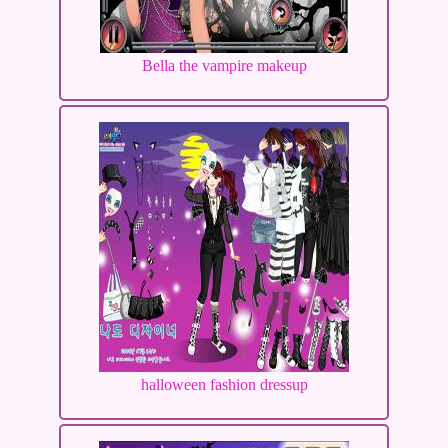
Bella the vampire makeup
halloween fashion dressup