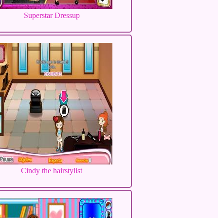
Superstar Dressup
Cindy the hairstylist