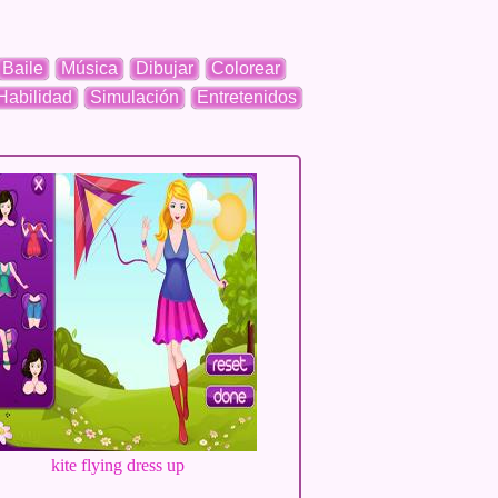
Baile
Música
Dibujar
Colorear
Habilidad
Simulación
Entretenidos
kite flying dress up