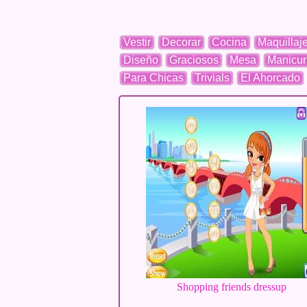
Vestir
Decorar
Cocina
Maquillaj
Diseño
Graciosos
Mesa
Manicur
Para Chicas
Trivials
El Ahorcado
Shopping friends dressup