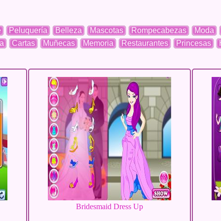
e
Peluquería
Belleza
Mascotas
Rompecabezas
Moda
a
Cartas
Muñecas
Memoria
Restaurantes
Princesas
Bridesmaid Dress Up