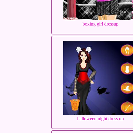
boxing girl dressup
halloween night dress up