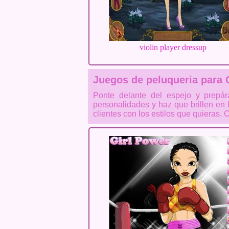
violin player dressup
Juegos de peluqueria para 
Ponte delante del espejo y prepár
personalidades y haz que brillen en l
clientes con los estilos que quieras. 