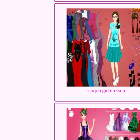
scorpio girl dressup