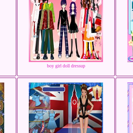
boy girl doll dressup