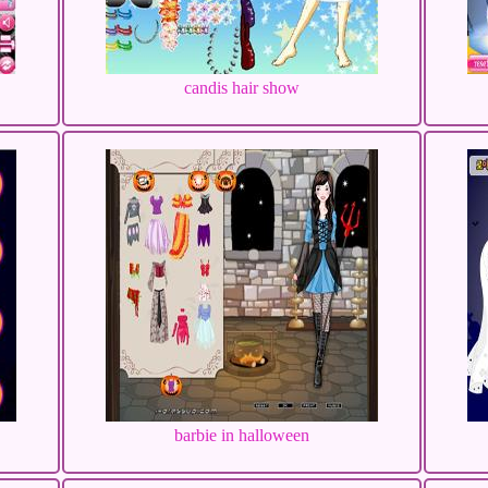
candis hair show
barbie in halloween