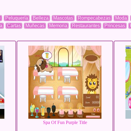
e
Peluquería
Belleza
Mascotas
Rompecabezas
Moda
a
Cartas
Muñecas
Memoria
Restaurantes
Princesas
Spa Of Fun Purple Title