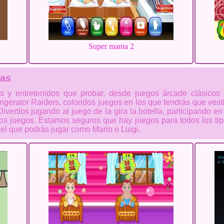
Super mama 2
cas
s y entretenidos que probar, desde juegos árcade clásic
rigerator Raiders, coloridos juegos en los que tendrás que vest
vertíos jugando al juego de la gira la botella, participando en
 juegos. Estamos seguros que hay juegos para todos los tipo
el que podrás jugar como Mario o Luigi.