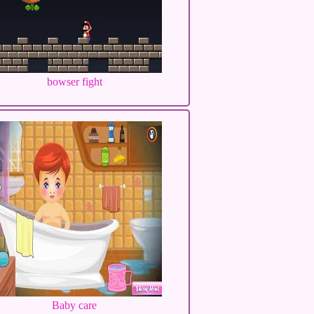
bowser fight
Baby care