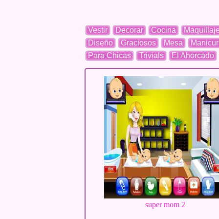
Vestir
Decorar
Cocina
Maquillaj
Diseño
Graciosos
Mesa
Manicur
Para Chicas
Trivials
El Ahorcado
super mom 2