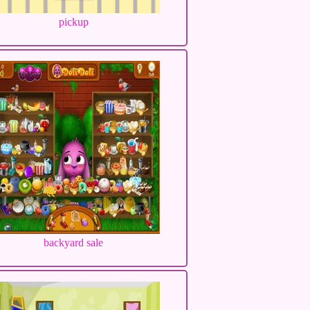
pickup
backyard sale