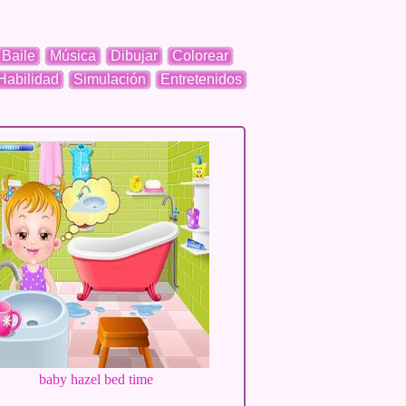
Baile
Música
Dibujar
Colorear
Habilidad
Simulación
Entretenidos
baby hazel bed time