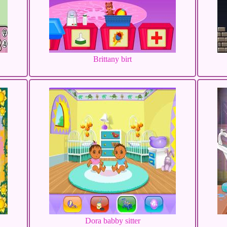
Brittany birt
Dora babby sitter