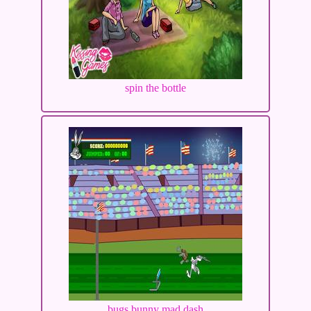
spin the bottle
bugs bunny mad dash