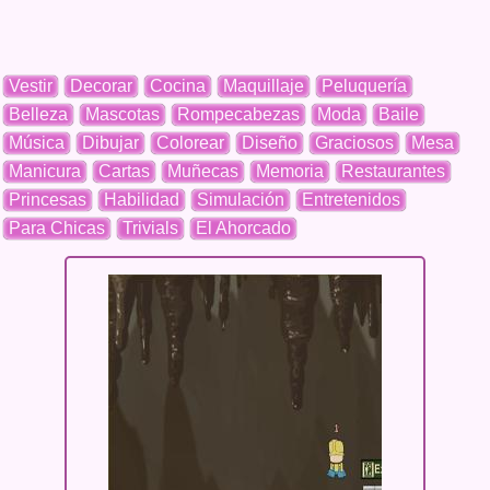
Vestir
Decorar
Cocina
Maquillaje
Peluquería
Belleza
Mascotas
Rompecabezas
Moda
Baile
Música
Dibujar
Colorear
Diseño
Graciosos
Mesa
Manicura
Cartas
Muñecas
Memoria
Restaurantes
Princesas
Habilidad
Simulación
Entretenidos
Para Chicas
Trivials
El Ahorcado