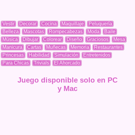
Vestir
Decorar
Cocina
Maquillaje
Peluquería
Belleza
Mascotas
Rompecabezas
Moda
Baile
Música
Dibujar
Colorear
Diseño
Graciosos
Mesa
Manicura
Cartas
Muñecas
Memoria
Restaurantes
Princesas
Habilidad
Simulación
Entretenidos
Para Chicas
Trivials
El Ahorcado
Juego disponible solo en PC
y Mac